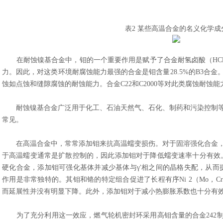
表2 某些高温合金的名义化学成
在耐蚀镍基合金中，钼的一个重要作用是赋予了合金耐氢卤酸（HCl，
力。因此，对这类环境耐腐蚀能力最强的合金是钼含量28.5%的B3合
蚀如点蚀和缝隙腐蚀的耐蚀能力。合金C22和C2000等对此类腐蚀耐蚀能
耐蚀镍基合金广泛用于化工、石油天然气、石化、制药和污染控制等
常见。
在高温合金中，常常添加钼来抗高温蠕变损伤。对于固溶强化合金，
于高温蠕变通常是扩散控制的，因此添加钼对于降低蠕变速率十分有效。对于
硬化合金，添加钼可强化基体并减少基体与γ'相之间的晶格失配，从而
作用是非常独特的。其钼和铬的特定组合促进了长程有序Ni 2（Mo，
而延展性并没有明显下降。此外，添加钼对于减小热膨胀系数也十分有
为了充分利用这一效应，燃气轮机密封环采用高钼含量的合金242制