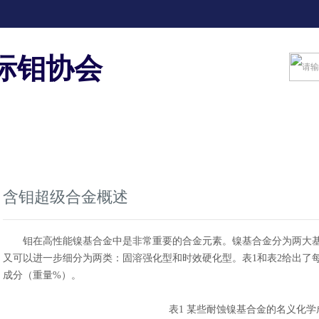
际钼协会
应用
新闻中心
文献资料
健康/环境/可持续性
含钼超级合金概述
钼在高性能镍基合金中是非常重要的合金元素。镍基合金分为两大基
又可以进一步细分为两类：固溶强化型和时效硬化型。表1和表2给出了
成分（
重量%
）。
表1 某些耐蚀镍基合金的名义化学