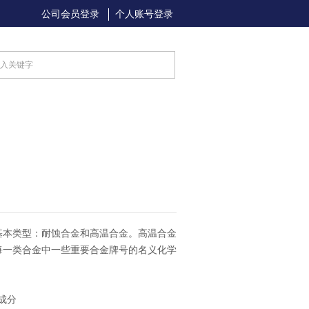
公司会员登录
个人账号登录
搜索
关于我们
《钼世界》期刊
本类型：耐蚀合金和高温合金。高温合金
每一类合金中一些重要合金牌号的名义化学
成分