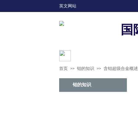
英文网站
国
钼的知识
钼的
首页
钼的知识
含钼超级合金概述
>>
>>
钼的知识
钼的特性
钼的作用
钼的开采与加工