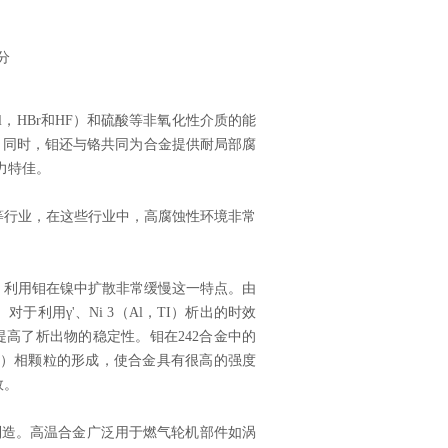
分
HBr和HF）和硫酸等非氧化性介质的能
金。同时，钼还与铬共同为合金提供耐局部腐
力特佳。
行业，在这些行业中，高腐蚀性环境非常
利用钼在镍中扩散非常缓慢这一特点。由
利用γ'、Ni 3（Al，TI）析出的时效
提高了析出物的稳定性。钼在242合金中的
Cr）相颗粒的形成，使合金具有很高的强度
效。
造。高温合金广泛用于燃气轮机部件如涡